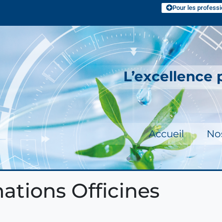
Pour les professi
L’excellence
Accueil
No
ations Officines