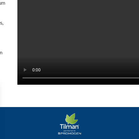
tum
s,
am