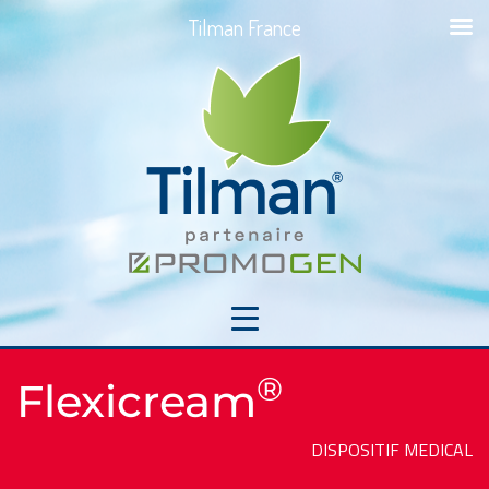
Tilman France
®
Flexicream
DISPOSITIF MEDICAL