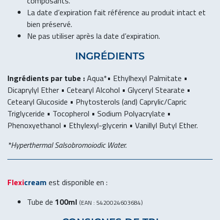
composants.
La date d’expiration fait référence au produit intact et
bien préservé.
Ne pas utiliser après la date d’expiration.
INGRÉDIENTS
Ingrédients par tube :
Aqua*• Ethylhexyl Palmitate •
Dicaprylyl Ether • Cetearyl Alcohol • Glyceryl Stearate •
Cetearyl Glucoside • Phytosterols (and) Caprylic/Capric
Triglyceride • Tocopherol • Sodium Polyacrylate •
Phenoxyethanol • Ethylexyl-glycerin • Vanillyl Butyl Ether.
*Hyperthermal Salsobromoiodic Water.
Flexi
cream
est disponible en :
Tube de
100ml
(EAN : 5420024603684)