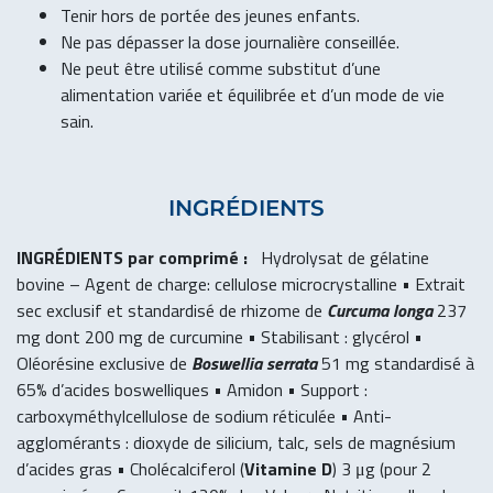
Tenir hors de portée des jeunes enfants.
Ne pas dépasser la dose journalière conseillée.
Ne peut être utilisé comme substitut d’une
alimentation variée et équilibrée et d’un mode de vie
sain.
INGRÉDIENTS
INGRÉDIENTS par comprimé :
Hydrolysat de gélatine
bovine – Agent de charge: cellulose microcrystalline • Extrait
sec exclusif et standardisé de rhizome de
Curcuma
longa
237
mg dont 200 mg de curcumine • Stabilisant : glycérol •
Oléorésine exclusive de
Boswellia
serrata
51 mg standardisé à
65% d’acides boswelliques • Amidon • Support :
carboxyméthylcellulose de sodium réticulée • Anti-
agglomérants : dioxyde de silicium, talc, sels de magnésium
d’acides gras • Cholécalciferol (
Vitamine D
) 3 μg (pour 2