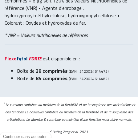
comprimés = 6 μg soit 120% des Valeurs Nutritionnelles de
référence (VNR) • Agents d’enrobage :
hydroxypropylméthylcellulose, hydroxypropyl cellulose •
Colorant : Oxydes et hydroxydes de fer.
*VNR = Valeurs nutritionelles de références
Flexo
fytol
FORTE
est disponible en :
Boîte de
28 comprimés
(EAN : 5420024614475
)
Boîte de
84 comprimés
(EAN : 5420024614482
)
1
Le curcuma contribue au maintien de la flexibilité et de la souplesse des articulations et
des tendons. Le boswellia contribue au maintien de la flexibilité et de la souplesse des
articulations. La vitamine D contribue au maintien d’une fonction musculaire normale.
2
Liuting Zeng et al. 2021